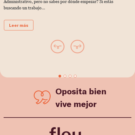
Administrativo, pero no sabes por dónde empezar? Si estás
d
buscando un trabajo...
t
Leer más
Oposita bien
vive mejor