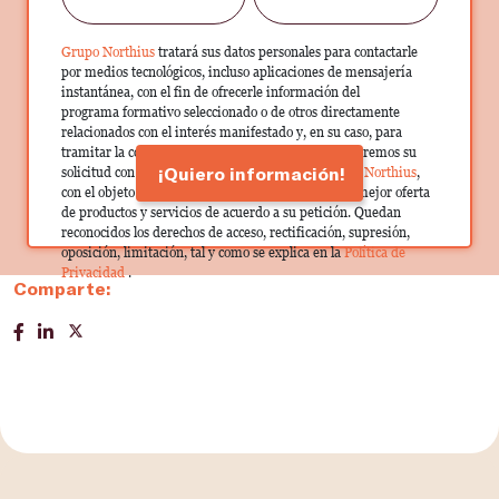
Grupo Northius
tratará sus datos personales para contactarle
por medios tecnológicos, incluso aplicaciones de mensajería
instantánea, con el fin de ofrecerle información del
programa formativo seleccionado o de otros directamente
relacionados con el interés manifestado y, en su caso, para
tramitar la contratación correspondiente. Compartiremos su
¡Quiero información!
solicitud con las empresas que conforman el
Grupo Northius
,
con el objeto de que estas puedan hacerle llegar la mejor oferta
de productos y servicios de acuerdo a su petición. Quedan
reconocidos los derechos de acceso, rectificación, supresión,
oposición, limitación, tal y como se explica en la
Política de
Privacidad
.
Comparte: