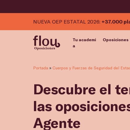
NUEVA OEP ESTATAL 2026:
+37.000 pl
Tu academi
Oposiciones
a
Portada
»
Cuerpos y Fuerzas de Seguridad del Esta
Descubre el t
las oposicione
Agente