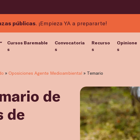
azas públicas
. ¡Empieza YA a prepararte!
Cursos Baremable
Convocatoria
Recurso
Opinione
s
s
s
s
do
»
Oposiciones Agente Medioambiental
»
Temario
emario de
s de