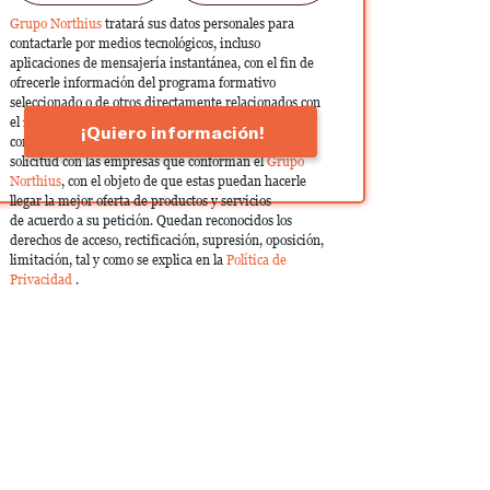
Grupo Northius
tratará sus datos personales para
contactarle por medios tecnológicos, incluso
aplicaciones de mensajería instantánea, con el fin de
ofrecerle información del programa formativo
seleccionado o de otros directamente relacionados con
el interés manifestado y, en su caso, para tramitar la
¡Quiero información!
contratación correspondiente. Compartiremos su
solicitud con las empresas que conforman el
Grupo
Northius
, con el objeto de que estas puedan hacerle
llegar la mejor oferta de productos y servicios
de acuerdo a su petición. Quedan reconocidos los
derechos de acceso, rectificación, supresión, oposición,
limitación, tal y como se explica en la
Política de
Privacidad
.