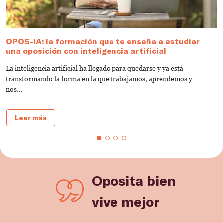
OPOS-IA: la formación que te enseña a estudiar
D
una oposición con inteligencia artificial
V
La inteligencia artificial ha llegado para quedarse y ya está
C
transformando la forma en la que trabajamos, aprendemos y
u
nos...
Leer más
Oposita bien
vive mejor