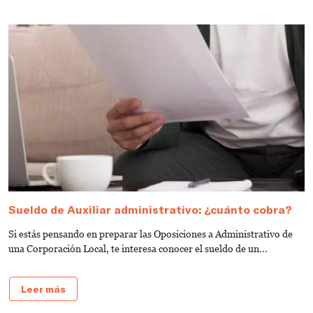
Sueldo de Auxiliar administrativo: ¿cuánto cobra?
G
a
Si estás pensando en preparar las Oposiciones a Administrativo de
S
una Corporación Local, te interesa conocer el sueldo de un...
de
Leer más