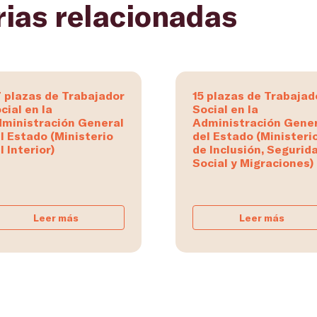
rias relacionadas
 plazas de Trabajador
15 plazas de Trabajad
cial en la
Social en la
ministración General
Administración Gene
l Estado (Ministerio
del Estado (Ministeri
l Interior)
de Inclusión, Segurid
Social y Migraciones)
Leer más
Leer más