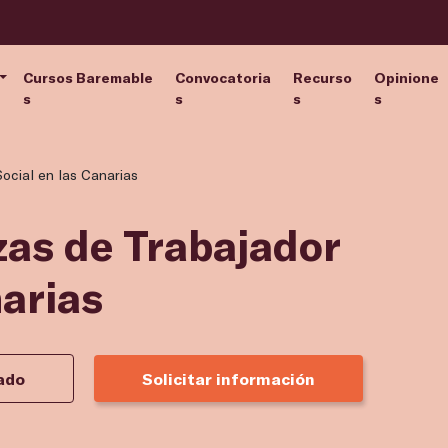
Cursos Baremable
Convocatoria
Recurso
Opinione
s
s
s
s
ocial en las Canarias
zas de Trabajador
narias
ado
Solicitar información