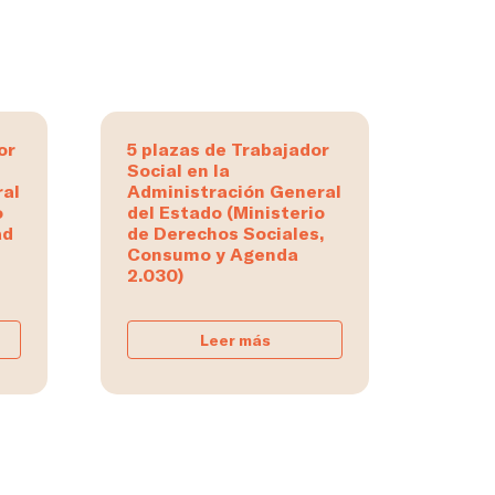
or
5 plazas de Trabajador
Social en la
ral
Administración General
o
del Estado (Ministerio
ad
de Derechos Sociales,
Consumo y Agenda
2.030)
Leer más