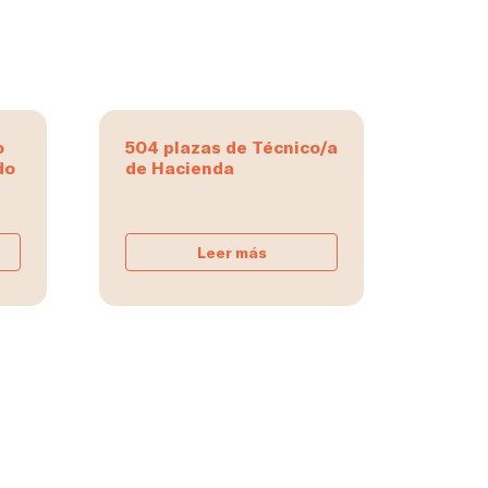
o
504 plazas de Técnico/a
do
de Hacienda
Leer más