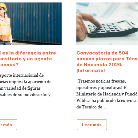
 es la diferencia entre
Convocatoria de 504
ansitario y un agente
nuevas plazas para Técn
duanas?
de Hacienda 2026.
¡Infórmate!
nsporte internacional de
¡Traemos noticias frescas,
cías implica la aparición de
opositores y opositoras! El
an variedad de figuras
Ministerio de Hacienda y Funci
sables de su movilización y
Pública ha publicado la convocat
de Técnico de...
r más
Leer más