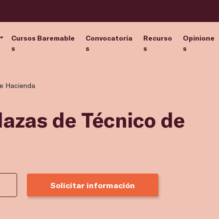
Cursos Baremable
Convocatoria
Recurso
Opinione
s
s
s
s
de Hacienda
lazas de Técnico de
Solicitar información