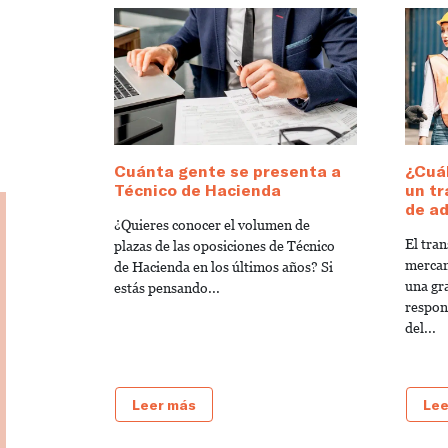
Cuánta gente se presenta a
¿Cuál
Técnico de Hacienda
un tr
de a
¿Quieres conocer el volumen de
El tra
plazas de las oposiciones de Técnico
mercan
de Hacienda en los últimos años? Si
una gr
estás pensando...
respon
del...
Leer más
Lee