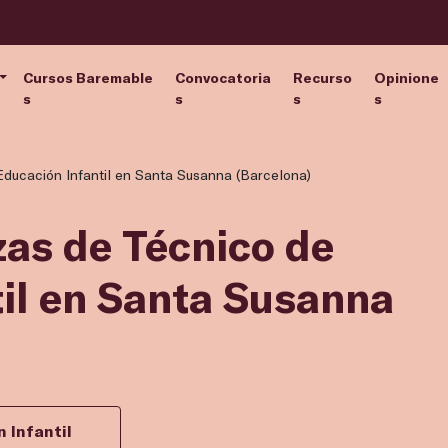
Cursos Baremable
Convocatoria
Recurso
Opinione
s
s
s
s
Educación Infantil en Santa Susanna (Barcelona)
zas de Técnico de
il en Santa Susanna
 Infantil