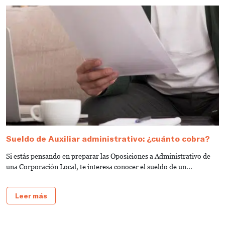
Sueldo de Auxiliar administrativo: ¿cuánto cobra?
G
a
Si estás pensando en preparar las Oposiciones a Administrativo de
S
una Corporación Local, te interesa conocer el sueldo de un...
de
Leer más