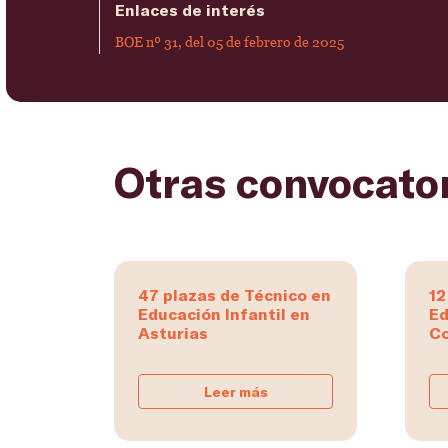
Enlaces de interés
BOE nº 31, del 05 de febrero de 2025
Otras convocato
47 plazas de Técnico en
12
Educación Infantil en
Ed
Asturias
Co
Leer más