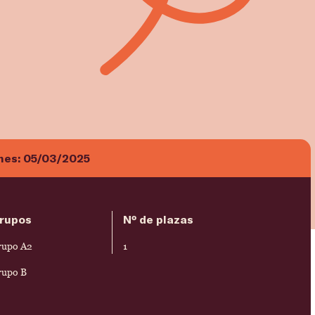
ones:
05/03/2025
rupos
Nº de plazas
rupo A2
1
rupo B