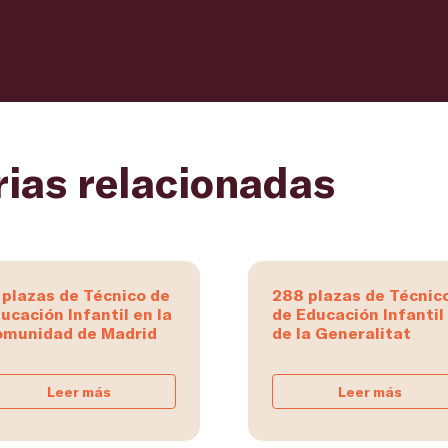
rias relacionadas
 plazas de Técnico de
288 plazas de Técnic
ucación Infantil en la
de Educación Infantil
munidad de Madrid
de la Generalitat
Leer más
Leer más