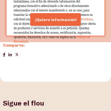
instantánea, con el fin de ofrecerle información del
programa formativo seleccionado o de otros directamente
relacionados con el interés manifestado y, en su caso, para
tramitar la contratación correspondiente. Compartiremos su
¡Quiero información!
solicitud con las empresas que conforman el
Grupo Northius
,
con el objeto de que estas puedan hacerle llegar la mejor oferta
de productos y servicios de acuerdo a su petición. Quedan
reconocidos los derechos de acceso, rectificación, supresión,
oposición, limitación, tal y como se explica en la
Política de
Privacidad
.
Comparte:
Sigue el flou