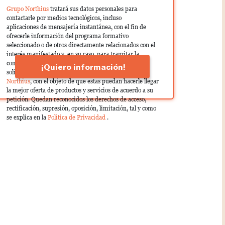
Grupo Northius
tratará sus datos personales para
contactarle por medios tecnológicos, incluso
aplicaciones de mensajería instantánea, con el fin de
ofrecerle información del programa formativo
seleccionado o de otros directamente relacionados con el
interés manifestado y, en su caso, para tramitar la
contratación correspondiente. Compartiremos su
¡Quiero información!
solicitud con las empresas que conforman el
Grupo
Northius
, con el objeto de que estas puedan hacerle llegar
la mejor oferta de productos y servicios de acuerdo a su
petición. Quedan reconocidos los derechos de acceso,
rectificación, supresión, oposición, limitación, tal y como
se explica en la
Política de Privacidad
.