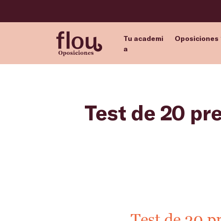
Tu academi
Oposiciones
a
Test de 20 pr
Test de 20 p