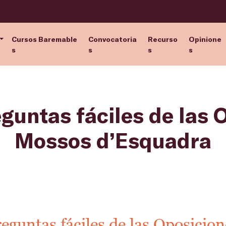
Cursos Baremable
Convocatoria
Recurso
Opinione
s
s
s
s
eguntas fáciles de las 
Mossos d’Esquadra
reguntas fáciles de las Oposicio