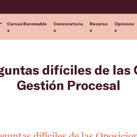
Cursos Baremable
Convocatoria
Recurso
Opinione
s
s
s
s
guntas difíciles de las
Gestión Procesal
eguntas difíciles de las Oposicio