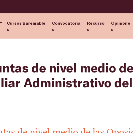
Cursos Baremable
Convocatoria
Recurso
Opinione
s
s
s
s
untas de nivel medio de
liar Administrativo de
tas de nivel medio de las Oposi