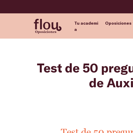
Tu academi
Oposiciones
a
Test de 50 preg
de Auxi
Test de 50 pregun