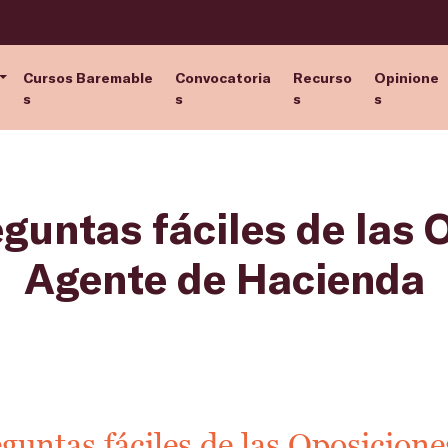
Cursos Baremable
Convocatoria
Recurso
Opinione
s
s
s
s
eguntas fáciles de las 
Agente de Hacienda
guntas fáciles de las Oposicion