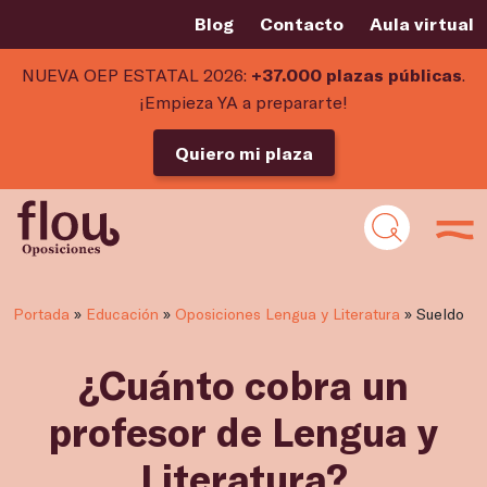
Blog
Contacto
Aula virtual
NUEVA OEP ESTATAL 2026:
+37.000 plazas públicas
.
¡Empieza YA a prepararte!
Quiero mi plaza
Portada
»
Educación
»
Oposiciones Lengua y Literatura
»
Sueldo
¿Cuánto cobra un
profesor de Lengua y
Literatura?