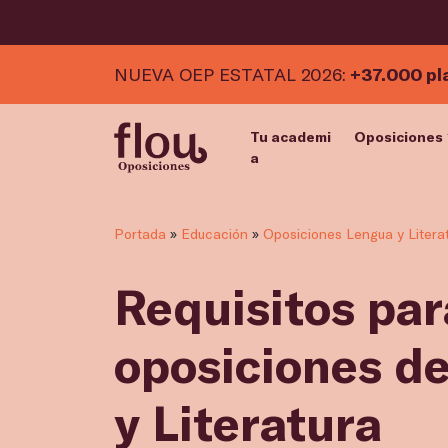
NUEVA OEP ESTATAL 2026:
+37.000 pl
Tu academi
Oposiciones
a
Portada
»
Educación
»
Oposiciones Lengua y Litera
Requisitos par
oposiciones d
y Literatura