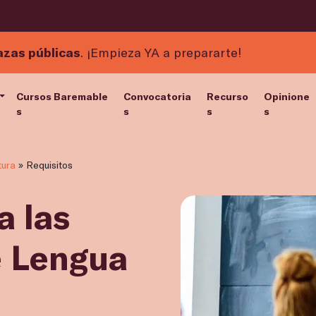
azas públicas
. ¡Empieza YA a prepararte!
Cursos Baremable
Convocatoria
Recurso
Opinione
s
s
s
s
tura
»
Requisitos
a las
e Lengua