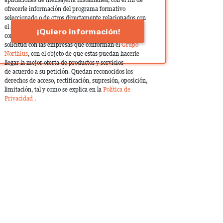
ofrecerle información del programa formativo
seleccionado o de otros directamente relacionados con
el interés manifestado y, en su caso, para tramitar la
¡Quiero información!
contratación correspondiente. Compartiremos su
solicitud con las empresas que conforman el
Grupo
Northius
, con el objeto de que estas puedan hacerle
llegar la mejor oferta de productos y servicios
de acuerdo a su petición. Quedan reconocidos los
derechos de acceso, rectificación, supresión, oposición,
limitación, tal y como se explica en la
Política de
Privacidad
.