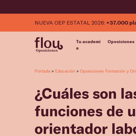
NUEVA OEP ESTATAL 2026:
+37.000 pl
Tu academi
Oposiciones
a
Portada
»
Educación
»
Oposiciones Formación y Ori
¿Cuáles son la
funciones de 
orientador lab