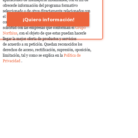
ofrecerle información del programa formativo
seleccionado o de otros directamente relacionados con
el interés manifestado y, en su caso, para tramitar la
¡Quiero información!
contratación correspondiente. Compartiremos su
solicitud con las empresas que conforman el
Grupo
Northius
, con el objeto de que estas puedan hacerle
llegar la mejor oferta de productos y servicios
de acuerdo a su petición. Quedan reconocidos los
derechos de acceso, rectificación, supresión, oposición,
limitación, tal y como se explica en la
Política de
Privacidad
.