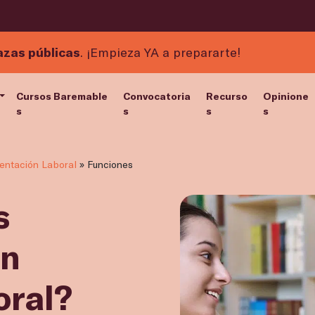
azas públicas
. ¡Empieza YA a prepararte!
Cursos Baremable
Convocatoria
Recurso
Opinione
s
s
s
s
entación Laboral
»
Funciones
s
un
oral?