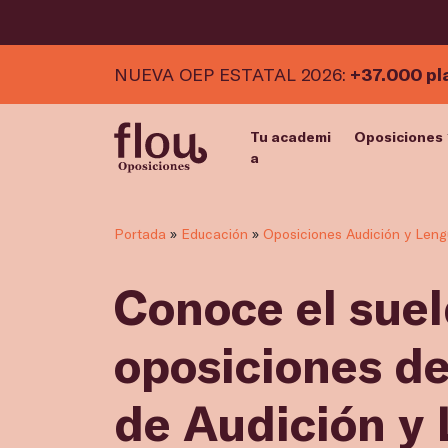
NUEVA OEP ESTATAL 2026:
+37.000 pl
Tu academi
Oposiciones
a
Portada
»
Educación
»
Oposiciones Audición y Leng
Conoce el suel
oposiciones d
de Audición y