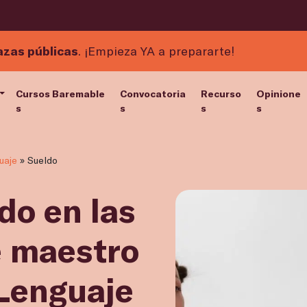
azas públicas
. ¡Empieza YA a prepararte!
Cursos Baremable
Convocatoria
Recurso
Opinione
s
s
s
s
uaje
»
Sueldo
do en las
e maestro
 Lenguaje