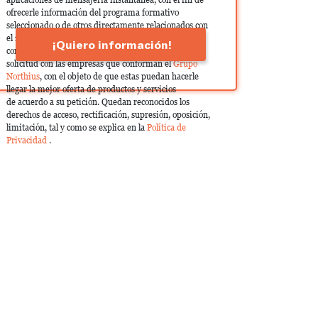
ofrecerle información del programa formativo
seleccionado o de otros directamente relacionados con
el interés manifestado y, en su caso, para tramitar la
¡Quiero información!
contratación correspondiente. Compartiremos su
solicitud con las empresas que conforman el
Grupo
Northius
, con el objeto de que estas puedan hacerle
llegar la mejor oferta de productos y servicios
de acuerdo a su petición. Quedan reconocidos los
derechos de acceso, rectificación, supresión, oposición,
limitación, tal y como se explica en la
Política de
Privacidad
.