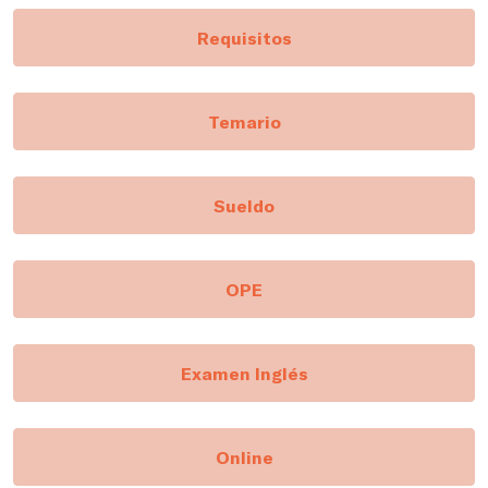
Requisitos
Temario
Sueldo
OPE
Examen Inglés
Online