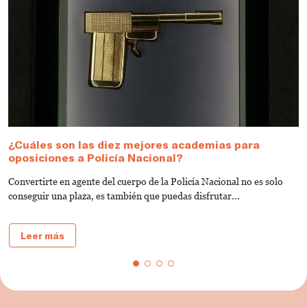
¿Cuáles son las diez mejores academias para
¿
oposiciones a Policía Nacional?
s
Convertirte en agente del cuerpo de la Policía Nacional no es solo
¿
conseguir una plaza, es también que puedas disfrutar...
op
Leer más