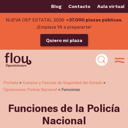
Blog
Contacto
Aula virtual
NUEVA OEP ESTATAL 2026:
+37.000 plazas públicas
.
¡Empieza YA a prepararte!
Quiero mi plaza
Portada
»
Cuerpos y Fuerzas de Seguridad del Estado
»
Oposiciones Policía Nacional
»
Funciones
Funciones de la Policía
Nacional