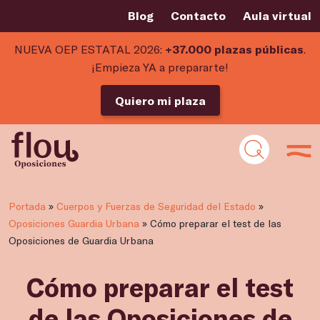
Blog
Contacto
Aula virtual
NUEVA OEP ESTATAL 2026:
+37.000 plazas públicas
.
¡Empieza YA a prepararte!
Quiero mi plaza
Portada
»
Cuerpos y Fuerzas de Seguridad del Estado
»
Oposiciones Guardia Urbana
»
Cómo preparar el test de las
Oposiciones de Guardia Urbana
Cómo preparar el test
de las Oposiciones de