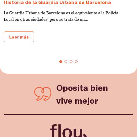
Historia de la Guardia Urbana de Barcelona
P
R
La Guardia Urbana de Barcelona es el equivalente a la Policía
E
Local en otras ciudades, pero se trata de un...
v
ge
Leer más
Oposita bien
vive mejor