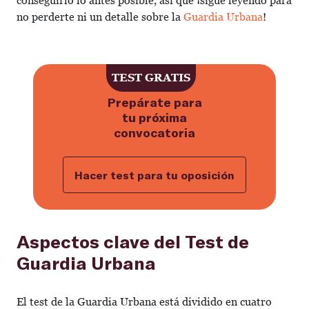
conseguirlo lo antes posible, así que ¡sigue leyendo para
no perderte ni un detalle sobre la
Guardia Urbana
!
Haz ahora el test gratuito para p
TEST GRATIS
Prepárate para
tu próxima
convocatoria
Hacer test para tu oposición
Aspectos clave del Test de
Guardia Urbana
El test de la Guardia Urbana está dividido en cuatro