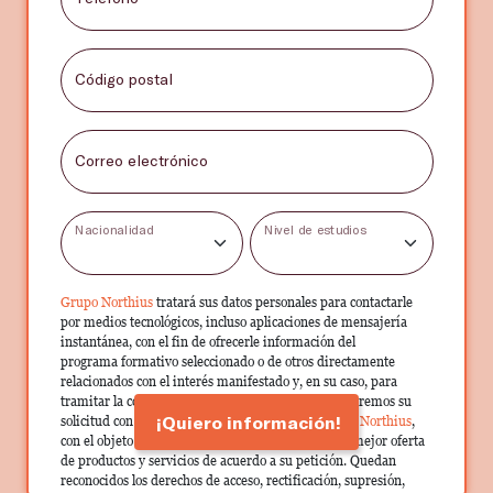
Código postal
Correo electrónico
Nacionalidad
Nivel de estudios
Grupo Northius
tratará sus datos personales para contactarle
por medios tecnológicos, incluso aplicaciones de mensajería
instantánea, con el fin de ofrecerle información del
programa formativo seleccionado o de otros directamente
relacionados con el interés manifestado y, en su caso, para
tramitar la contratación correspondiente. Compartiremos su
¡Quiero información!
solicitud con las empresas que conforman el
Grupo Northius
,
con el objeto de que estas puedan hacerle llegar la mejor oferta
de productos y servicios de acuerdo a su petición. Quedan
reconocidos los derechos de acceso, rectificación, supresión,