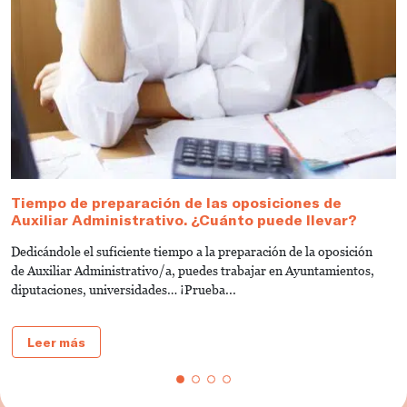
Tiempo de preparación de las oposiciones de
N
Auxiliar Administrativo. ¿Cuánto puede llevar?
q
Dedicándole el suficiente tiempo a la preparación de la oposición
¿Q
de Auxiliar Administrativo/a, puedes trabajar en Ayuntamientos,
E
diputaciones, universidades… ¡Prueba...
Leer más