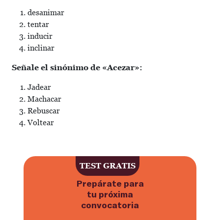
desanimar
tentar
inducir
inclinar
Señale el sinónimo de «Acezar»:
Jadear
Machacar
Rebuscar
Voltear
Haz ahora el test gratuito para p
TEST GRATIS
Prepárate para
tu próxima
convocatoria