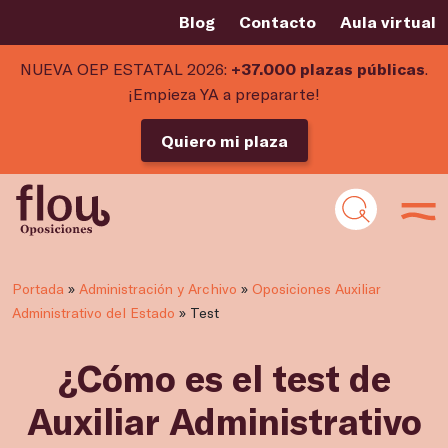
Blog
Contacto
Aula virtual
NUEVA OEP ESTATAL 2026:
+37.000 plazas públicas
.
¡Empieza YA a prepararte!
Quiero mi plaza
Portada
»
Administración y Archivo
»
Oposiciones Auxiliar
Administrativo del Estado
»
Test
¿Cómo es el test de
Auxiliar Administrativo