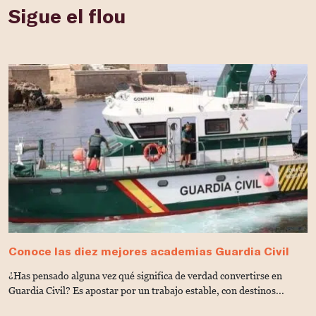
Sigue el flou
Conoce las diez mejores academias Guardia Civil
G
C
¿Has pensado alguna vez qué significa de verdad convertirse en
¿
Guardia Civil? Es apostar por un trabajo estable, con destinos...
G