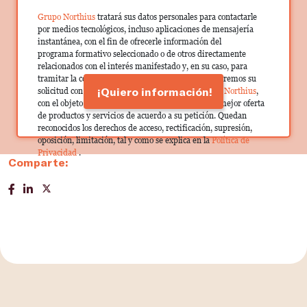
Grupo Northius
tratará sus datos personales para contactarle
por medios tecnológicos, incluso aplicaciones de mensajería
instantánea, con el fin de ofrecerle información del
programa formativo seleccionado o de otros directamente
relacionados con el interés manifestado y, en su caso, para
tramitar la contratación correspondiente. Compartiremos su
¡Quiero información!
solicitud con las empresas que conforman el
Grupo Northius
,
con el objeto de que estas puedan hacerle llegar la mejor oferta
de productos y servicios de acuerdo a su petición. Quedan
reconocidos los derechos de acceso, rectificación, supresión,
oposición, limitación, tal y como se explica en la
Política de
Privacidad
.
Comparte: