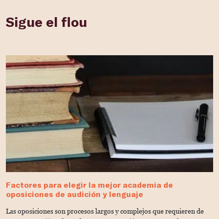
Sigue el flou
Factores para elegir la mejor academia de
¿
oposiciones de audición y lenguaje
t
Las oposiciones son procesos largos y complejos que requieren de
E