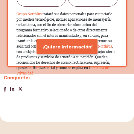
Grupo Northius
tratará sus datos personales para contactarle
por medios tecnológicos, incluso aplicaciones de mensajería
instantánea, con el fin de ofrecerle información del
programa formativo seleccionado o de otros directamente
relacionados con el interés manifestado y, en su caso, para
tramitar la contratación correspondiente. Compartiremos su
¡Quiero información!
solicitud con las empresas que conforman el
Grupo Northius
,
con el objeto de que estas puedan hacerle llegar la mejor oferta
de productos y servicios de acuerdo a su petición. Quedan
reconocidos los derechos de acceso, rectificación, supresión,
oposición, limitación, tal y como se explica en la
Política de
Privacidad
.
Comparte: