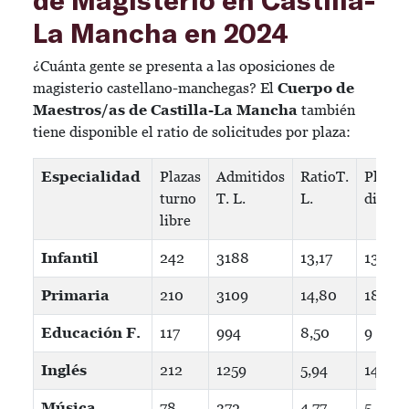
La Mancha en 2024
¿Cuánta gente se presenta a las oposiciones de
magisterio castellano-manchegas? El
Cuerpo de
Maestros/as de Castilla-La Mancha
también
tiene disponible el ratio de solicitudes por plaza:
Especialidad
Plazas
Admitidos
RatioT.
Plaza
turno
T. L.
L.
disc.
libre
Infantil
242
3188
13,17
13
Primaria
210
3109
14,80
18
Educación F.
117
994
8,50
9
Inglés
212
1259
5,94
14
Música
78
372
4,77
5