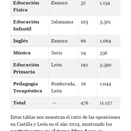
Educación
Zamora
52
1.154
2
Física
Educación
Salamanca
103
3.501
3
Infantil
Inglés
Zamora
66
1.064
1
Música
Soria
24
356
1
Educación
León
192
3.590
1
Primaria
Pedagogía
Ponferrada,
26
1.044
4
Terapéutica
León
Total
—
476
11.127
2
Estas tablas nos muestran el ratio de las oposiciones
en Castilla y León en el año 2024, mostrando los