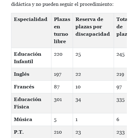
didáctica y no pueden seguir el procedimiento:
Especialidad
Plazas
Reserva de
Total
en
plazas por
de
turno
discapacidad
plazas
libre
Educación
220
25
245
Infantil
Inglés
197
22
219
Francés
87
10
97
Educación
301
34
335
Física
Música
5
1
6
P.T.
210
23
233