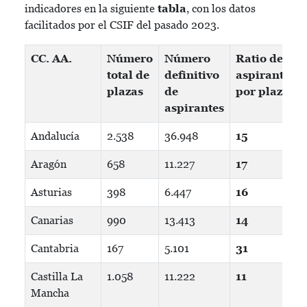
indicadores en la siguiente
tabla
, con los datos
facilitados por el CSIF del pasado 2023.
CC. AA.
Número
Número
Ratio de
total de
definitivo
aspirantes
plazas
de
por plaza
aspirantes
Andalucía
2.538
36.948
15
Aragón
658
11.227
17
Asturias
398
6.447
16
Canarias
990
13.413
14
Cantabria
167
5.101
31
Castilla La
1.058
11.222
11
Mancha