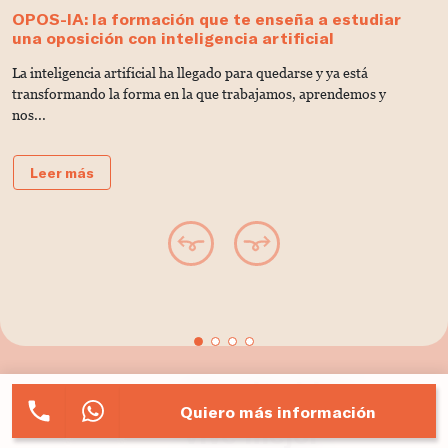
OPOS-IA: la formación que te enseña a estudiar
D
una oposición con inteligencia artificial
V
La inteligencia artificial ha llegado para quedarse y ya está
C
transformando la forma en la que trabajamos, aprendemos y
u
nos...
Leer más
Oposita bien
Quiero más información
vive mejor