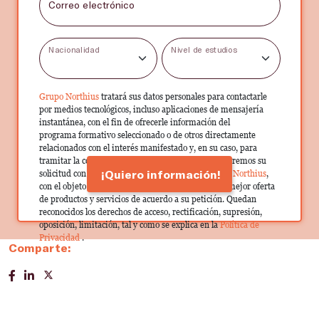
Correo electrónico
Nacionalidad
Nivel de estudios
Grupo Northius
tratará sus datos personales para contactarle
por medios tecnológicos, incluso aplicaciones de mensajería
instantánea, con el fin de ofrecerle información del
programa formativo seleccionado o de otros directamente
relacionados con el interés manifestado y, en su caso, para
tramitar la contratación correspondiente. Compartiremos su
¡Quiero información!
solicitud con las empresas que conforman el
Grupo Northius
,
con el objeto de que estas puedan hacerle llegar la mejor oferta
de productos y servicios de acuerdo a su petición. Quedan
reconocidos los derechos de acceso, rectificación, supresión,
oposición, limitación, tal y como se explica en la
Política de
Privacidad
.
Comparte: