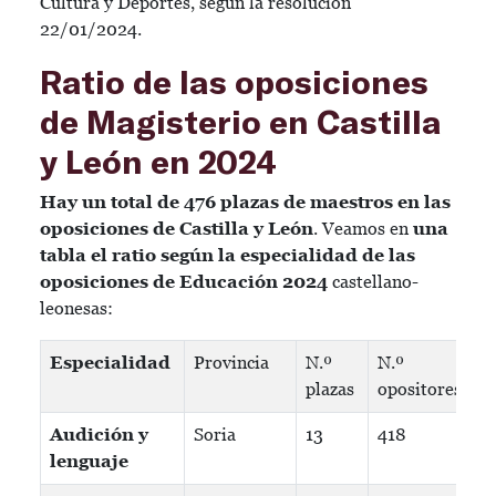
Cultura y Deportes, según la resolución
22/01/2024.
Ratio de las oposiciones
de Magisterio en Castilla
y León en 2024
Hay un total de 476 plazas de maestros en las
oposiciones de Castilla y León
. Veamos en
una
tabla el ratio según la especialidad de las
oposiciones de Educación 2024
castellano-
leonesas:
Especialidad
Provincia
N.º
N.º
R
plazas
opositores
Audición y
Soria
13
418
3
lenguaje