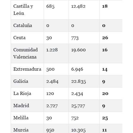
Castilla y
685
12.482
18
León
Cataluña
0
0
0
Ceuta
30
773
26
Comunidad
1.228
19.600
16
Valenciana
Extremadura
500
6.946
14
Galicia
2.484
22.835
9
La Rioja
120
2.434
20
Madrid
2.727
25.727
9
Melilla
30
752
25
Murcia
950
10.305
11