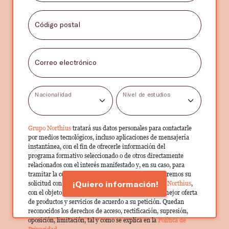
Código postal
Correo electrónico
Nacionalidad
Nivel de estudios
Grupo Northius
tratará sus datos personales para contactarle
por medios tecnológicos, incluso aplicaciones de mensajería
instantánea, con el fin de ofrecerle información del
programa formativo seleccionado o de otros directamente
relacionados con el interés manifestado y, en su caso, para
tramitar la contratación correspondiente. Compartiremos su
¡Quiero información!
solicitud con las empresas que conforman el
Grupo Northius
,
con el objeto de que estas puedan hacerle llegar la mejor oferta
de productos y servicios de acuerdo a su petición. Quedan
reconocidos los derechos de acceso, rectificación, supresión,
oposición, limitación, tal y como se explica en la
Política de