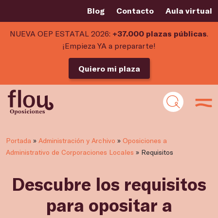
Blog
Contacto
Aula virtual
NUEVA OEP ESTATAL 2026:
+37.000 plazas públicas
.
¡Empieza YA a prepararte!
Quiero mi plaza
Portada
»
Administración y Archivo
»
Oposiciones a
Administrativo de Corporaciones Locales
»
Requisitos
Descubre los requisitos
para opositar a