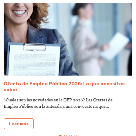
Oferta de Empleo Público 2026: Lo que necesitas
T
saber
A
¿Cuáles son las novedades en la OEP 2026? Las Ofertas de
L
Empleo Público son la antesala a una convocatoria que...
d
Leer más